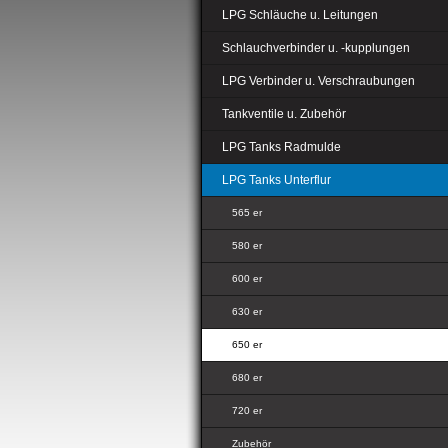
LPG Schläuche u. Leitungen
Schlauchverbinder u. -kupplungen
LPG Verbinder u. Verschraubungen
Tankventile u. Zubehör
LPG Tanks Radmulde
LPG Tanks Unterflur
565 er
580 er
600 er
630 er
650 er
680 er
720 er
Zubehör