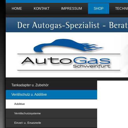
HOME
KONTAKT
IMPRESSUM
SHOP
TECHNI
Tankadapter u. Zubehör
Ventilschutz u. Additive
Additive
Ventilschutzsysteme
Einzel- u. Ersatzteile